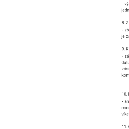
- v
jed
8. 
- z
je 
9. 
- z
dat
zás
kon
10.
- a
min
vík
11.