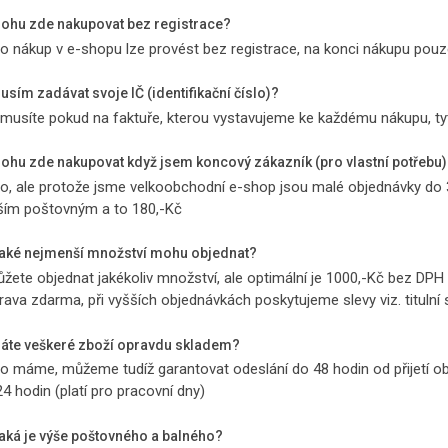
Mohu zde nakupovat bez registrace?
no nákup v e-shopu lze provést bez registrace, na konci nákupu pouze
usím zadávat svoje IČ (identifikační číslo)?
emusíte pokud na faktuře, kterou vystavujeme ke každému nákupu, ty
Mohu zde nakupovat když jsem koncový zákazník (pro vlastní potřebu
no, ale protože jsme velkoobchodní e-shop jsou malé objednávky d
ším poštovným a to 180,-Kč
Jaké nejmenší množství mohu objednat?
ůžete objednat jakékoliv množství, ale optimální je 1000,-Kč bez DPH 
rava zdarma, při vyšších objednávkách poskytujeme slevy viz. titulní 
Máte veškeré zboží opravdu skladem?
no máme, můžeme tudíž garantovat odeslání do 48 hodin od přijetí 
4 hodin (platí pro pracovní dny)
Jaká je výše poštovného a balného?