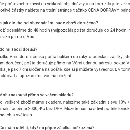
ýše poštovného závisí na velikosti objednávky a na tom zda jste vel
notlivé částky najdete na titulní stránce tlačítko CENA DOPRAVY, bal
Za jak dlouho od objednání mi bude zboží doručeno?
boží odesíláme do 48 hodin (nejpozději) pošta doručuje do 24 hodin, 
zásilka přímo u Vás
Kdo mi zboží doručí?
ásilku Vám doručí česká pošta balíkem do ruky, o odeslání zásilky js
um doručení, pošta doručuje přímo na Vámi udanou adresu, pokud V
ilka je pak 7 dní uložena na poště, kde si ji můžete vyzvednout, v t
taktovat a upozorníme vás na uložení
 Mohu nakoupit přímo ve vašem skladu?
no, veškeré zboží máme skladem, nabízíme také základní slevu 10% + 
imální odběr je 2000,-Kč bez DPH. Můžete nás navštívit po telefonick
endech a svátcích
 Co mám udělat, když mi přijde zásilka poškozená?