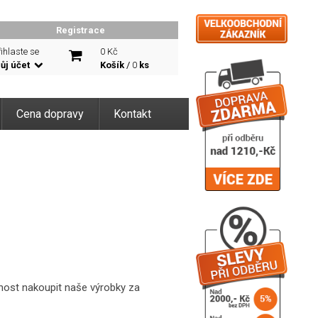
Registrace
ihlaste se
0 Kč
ůj účet
Košík
/
0
ks
Cena dopravy
Kontakt
žnost nakoupit naše výrobky za