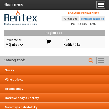
Hlavní menu
POTŘEBUJETE PORADIT?
777 630 306
rentex@seznam.cz
Po - Ne 8.00 - 17.00
Registrace
Přihlaste se
0 Kč
Můj účet
Košík
/
0
ks
Katalog zboží
Svíčky
Vůně do bytu
Aromalampy
Dárkové sady a konfety
Náramky a náhrdelníky