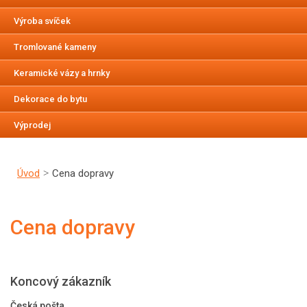
Výroba svíček
Tromlované kameny
Keramické vázy a hrnky
Dekorace do bytu
Výprodej
Úvod
Cena dopravy
Cena dopravy
Koncový zákazník
Česká pošta