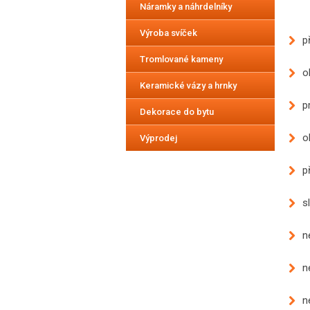
Náramky a náhrdelníky
Výroba svíček
p
Tromlované kameny
o
Keramické vázy a hrnky
p
Dekorace do bytu
o
Výprodej
p
s
n
n
n