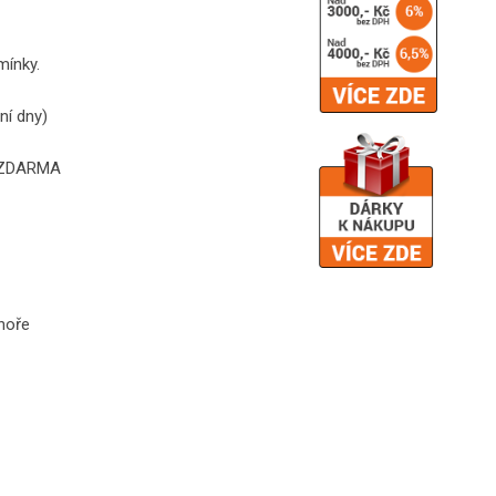
mínky.
ní dny)
é ZDARMA
hoře