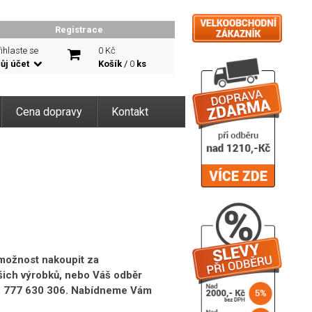
Registrace
ihlaste se
0 Kč
ůj účet
Košík
/
0
ks
Cena dopravy
Kontakt
 možnost nakoupit za
šich výrobků, nebo Váš odběr
l.: 777 630 306. Nabídneme Vám