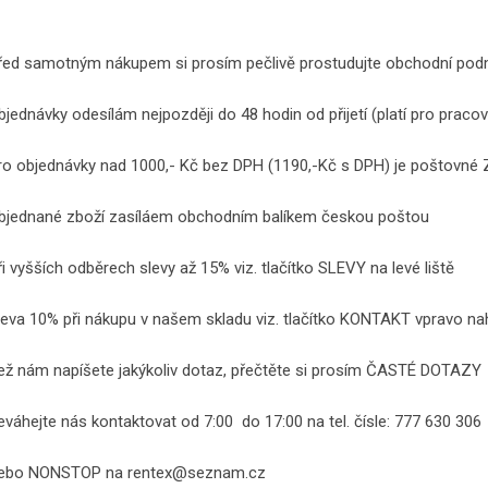
řed samotným nákupem si prosím pečlivě prostudujte obchodní pod
bjednávky odesílám nejpozději do 48 hodin od přijetí (platí pro pracov
ro objednávky nad 1000,- Kč bez DPH (1190,-Kč s DPH) je poštovn
bjednané zboží zasíláem obchodním balíkem českou poštou
ři vyšších odběrech slevy až 15% viz. tlačítko SLEVY na levé liště
leva 10% při nákupu v našem skladu viz. tlačítko KONTAKT vpravo na
ež nám napíšete jakýkoliv dotaz, přečtěte si prosím ČASTÉ DOTAZY
eváhejte nás kontaktovat od 7:00 do 17:00 na tel. čísle: 777 630 306
ebo NONSTOP na rentex@seznam.cz