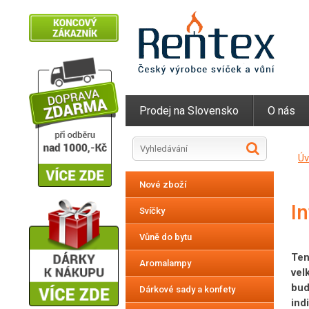
Prodej na Slovensko
O nás
Ú
Nové zboží
I
Svíčky
Vůně do bytu
Ten
Aromalampy
vel
bud
Dárkové sady a konfety
ind