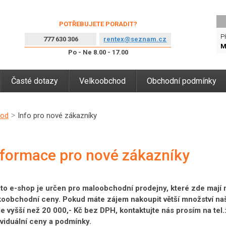
POTŘEBUJETE PORADIT?
Př
777 630 306
rentex@seznam.cz
M
Po - Ne 8.00 - 17.00
Časté dotazy
Velkoobchod
Obchodní podmínky
vod
Info pro nové zákazníky
nformace pro nové zákazníky
to e-shop je určen pro maloobchodní prodejny, které zde mají
koobchodní ceny. Pokud máte zájem nakoupit větší množství na
e vyšší než 20 000,- Kč bez DPH, kontaktujte nás prosím na te
ividuální ceny a podmínky.